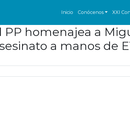
Inicio
Conócenos
XXI Con
l PP homenajea a Migu
 asesinato a manos de 