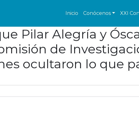
Inicio
Conócenos
XXI Con
que Pilar Alegría y Ósc
misión de Investigaci
enes ocultaron lo que 