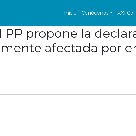
Inicio
Conócenos
XXI Con
l PP propone la declar
emente afectada por 