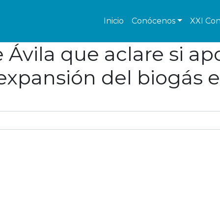
Inicio
Conócenos
XXI Con
 Ávila que aclare si a
 expansión del biogás 