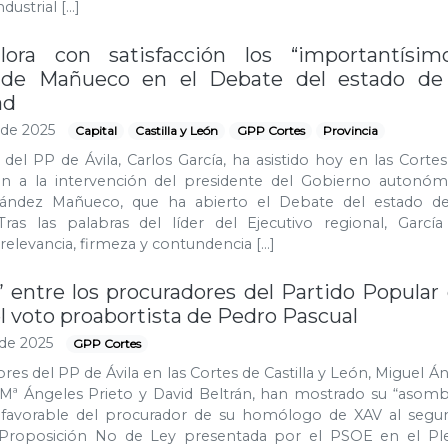
dustrial […]
lora con satisfacción los “importantísim
 de Mañueco en el Debate del estado de
ad
 de 2025
Capital
Castilla y León
GPP Cortes
Provincia
 del PP de Ávila, Carlos García, ha asistido hoy en las Corte
eón a la intervención del presidente del Gobierno autonómi
nández Mañueco, que ha abierto el Debate del estado de
ras las palabras del líder del Ejecutivo regional, García
 relevancia, firmeza y contundencia […]
 entre los procuradores del Partido Popular
el voto proabortista de Pedro Pascual
de 2025
GPP Cortes
res del PP de Ávila en las Cortes de Castilla y León, Miguel Á
, Mª Ángeles Prieto y David Beltrán, han mostrado su “asom
 favorable del procurador de su homólogo de XAV al segu
 Proposición No de Ley presentada por el PSOE en el Pl