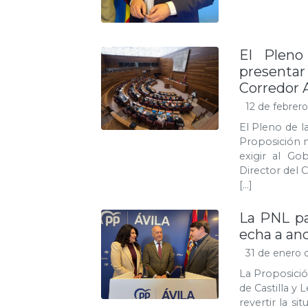
El Pleno
presenta
Corredor 
12 de febrer
El Pleno de l
Proposición n
exigir al G
Director del 
[…]
La PNL par
echa a and
31 de enero 
La Proposició
de Castilla y
revertir la si