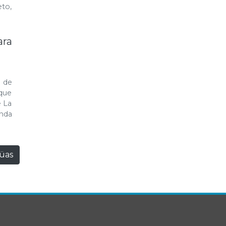
eto,
ara
 de
que
e La
nda
güas