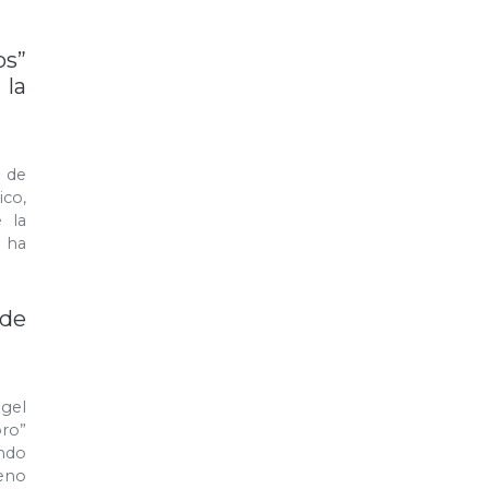
os”
 la
s de
co,
 la
 ha
 de
ngel
bro”
ndo
eno