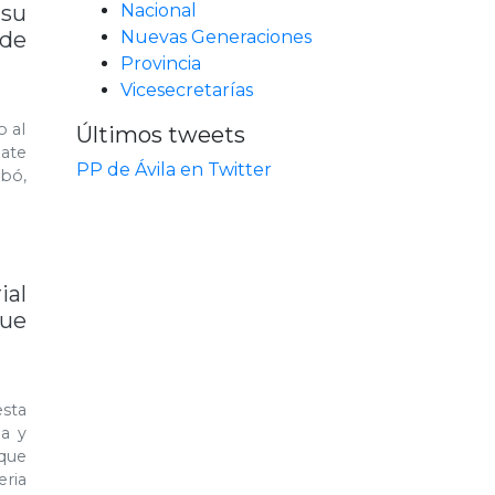
su
Nacional
 de
Nuevas Generaciones
Provincia
Vicesecretarías
o al
Últimos tweets
bate
PP de Ávila en Twitter
obó,
ial
que
sta
la y
 que
eria