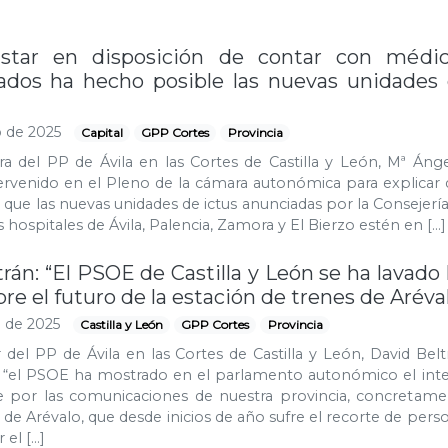
“Estar en disposición de contar con médi
zados ha hecho posible las nuevas unidades
o de 2025
Capital
GPP Cortes
Provincia
a del PP de Ávila en las Cortes de Castilla y León, Mª Áng
tervenido en el Pleno de la cámara autonómica para explicar
a que las nuevas unidades de ictus anunciadas por la Consejerí
 hospitales de Ávila, Palencia, Zamora y El Bierzo estén en […]
rán: “El PSOE de Castilla y León se ha lavado 
e el futuro de la estación de trenes de Aréva
o de 2025
Castilla y León
GPP Cortes
Provincia
 del PP de Ávila en las Cortes de Castilla y León, David Belt
 “el PSOE ha mostrado en el parlamento autonómico el inte
ne por las comunicaciones de nuestra provincia, concretame
 de Arévalo, que desde inicios de año sufre el recorte de pers
 el […]