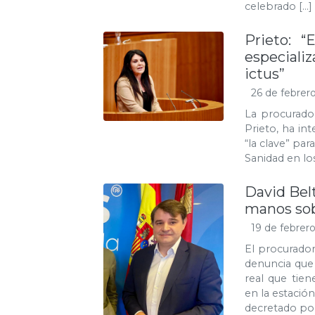
celebrado […]
Prieto: 
especiali
ictus”
26 de febrer
La procurador
Prieto, ha in
“la clave” par
Sanidad en los
David Belt
manos sobr
19 de febrer
El procurador
denuncia que
real que tie
en la estación
decretado por