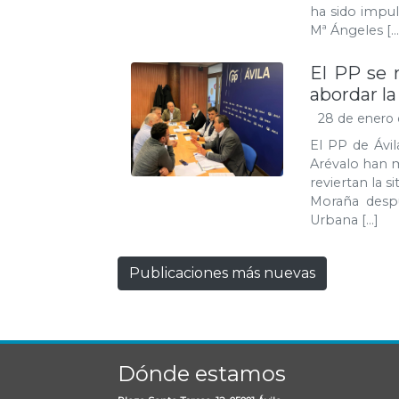
ha sido impul
Mª Ángeles […
El PP se 
abordar la
28 de enero 
El PP de Ávi
Arévalo han 
reviertan la s
Moraña despu
Urbana […]
Publicaciones más nuevas
Dónde estamos