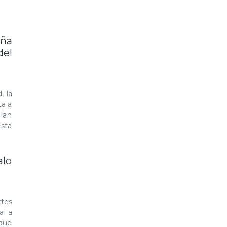
ña
del
, la
ta a
lan
Esta
alo
rtes
al a
-que