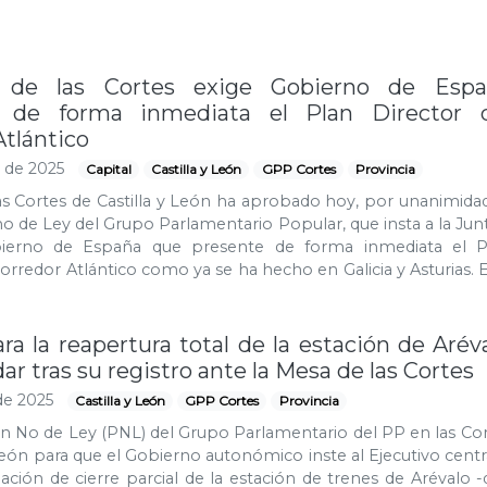
 de las Cortes exige Gobierno de Espa
r de forma inmediata el Plan Director 
Atlántico
o de 2025
Capital
Castilla y León
GPP Cortes
Provincia
as Cortes de Castilla y León ha aprobado hoy, por unanimidad
o de Ley del Grupo Parlamentario Popular, que insta a la Jun
obierno de España que presente de forma inmediata el P
Corredor Atlántico como ya se ha hecho en Galicia y Asturias. 
a la reapertura total de la estación de Arév
ar tras su registro ante la Mesa de las Cortes
de 2025
Castilla y León
GPP Cortes
Provincia
n No de Ley (PNL) del Grupo Parlamentario del PP en las Co
 León para que el Gobierno autonómico inste al Ejecutivo centr
tuación de cierre parcial de la estación de trenes de Arévalo 