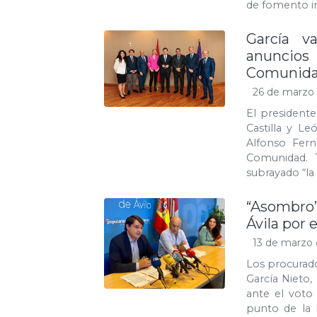
de fomento in
García va
anuncios
Comunid
26 de marzo
El presidente
Castilla y L
Alfonso Fer
Comunidad. T
subrayado “la
“Asombro”
Ávila por 
13 de marzo 
Los procurado
García Nieto
ante el voto
punto de la