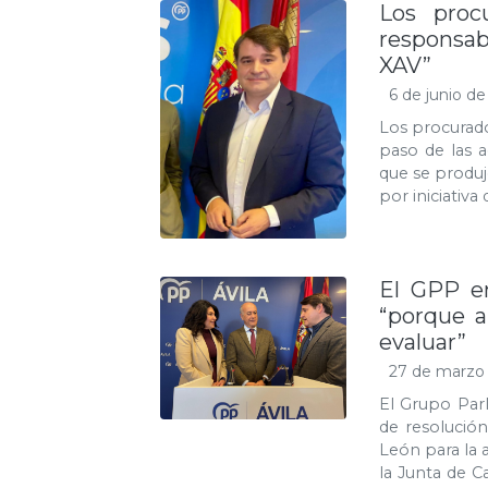
Los proc
responsabi
XAV”
6 de junio de
Los procurado
paso de las a
que se produ
por iniciativa 
El GPP en
“porque a
evaluar”
27 de marzo
El Grupo Par
de resolución
León para la 
la Junta de C