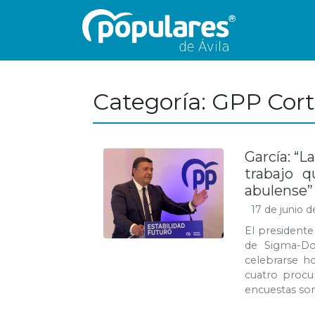
Categoría: GPP Cort
García: “L
trabajo q
abulense”
17 de junio d
El presidente
de Sigma-Do
celebrarse h
cuatro procu
encuestas son