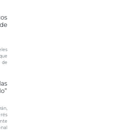
cos
 de
eles
 que
a de
las
lo”
rán,
rés
nte
onal