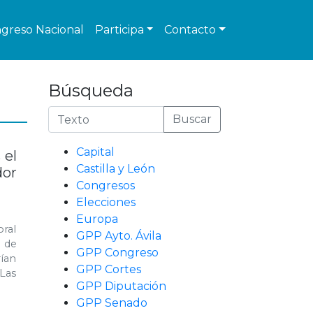
greso Nacional
Participa
Contacto
Búsqueda
Buscar
Capital
 el
Castilla y León
dor
Congresos
Elecciones
Europa
oral
GPP Ayto. Ávila
 de
GPP Congreso
ían
GPP Cortes
“Las
GPP Diputación
GPP Senado