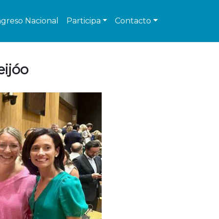
greso Nacional
Participa
Contacto
ijóo