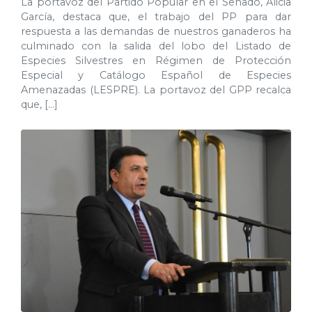
La portavoz del Partido Popular en el Senado, Alicia
García, destaca que, el trabajo del PP para dar
respuesta a las demandas de nuestros ganaderos ha
culminado con la salida del lobo del Listado de
Especies Silvestres en Régimen de Protección
Especial y Catálogo Español de Especies
Amenazadas (LESPRE). La portavoz del GPP recalca
que, […]