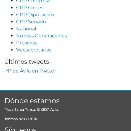
GPP Congreso
GPP Cortes
GPP Diputación
GPP Senado
Nacional
Nuevas Generaciones
Provincia
Vicesecretarías
Últimos tweets
PP de Ávila en Twitter
Dónde estamos
Plaza Santa Teresa, 12. 05001 Ávila.
Teléfono: 920 21 36 10
Síguenos