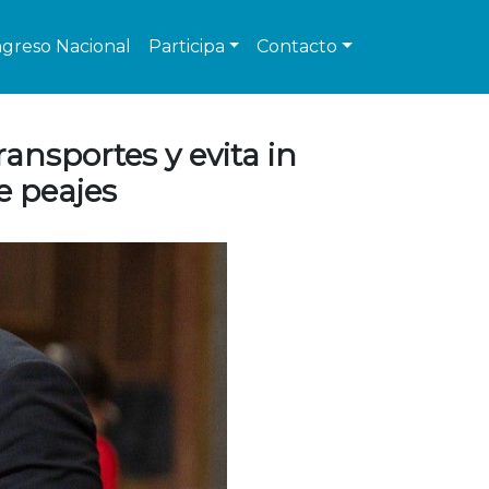
greso Nacional
Participa
Contacto
ansportes y evita in
e peajes