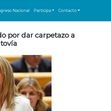
greso Nacional
Participa
Contacto
do por dar carpetazo a
utovía