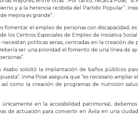
onas Mayores, entre otras”. Por tanto, recalca Pose, “s
erno y a la herencia recibida del Partido Popular”. Ins
de mejora es grande”.
, es fomentar el empleo de personas con discapacidad, es
 de los Centros Especiales de Empleo de Iniciativa Soci
ecesitan políticas serias, centradas en la creación de p
ebería ser una prioridad el fomento de una línea de ayu
 personas”.
ón Asabo solicitó la implantación de baños públicos pa
opuesta”. Inma Pose asegura que “es necesario ampliar 
así como la creación de programas de nutrición saluda
únicamente en la accesibilidad patrimonial, debemos i
 de actuación para convertir en Ávila en una ciudad m