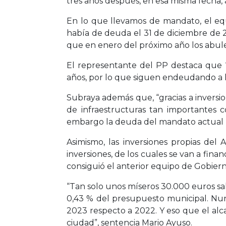
tres años después, en esa misma fecha, a
En lo que llevamos de mandato, el eq
había de deuda el 31 de diciembre de 201
que en enero del próximo año los abul
El representante del PP destaca que “
años, por lo que siguen endeudando a l
Subraya además que, “gracias a inversi
de infraestructuras tan importantes 
embargo la deuda del mandato actual no
Asimismo, las inversiones propias del
inversiones, de los cuales se van a fin
consiguió el anterior equipo de Gobier
“Tan solo unos míseros 30.000 euros sal
0,43 % del presupuesto municipal. Nu
2023 respecto a 2022. Y eso que el alca
ciudad”, sentencia Mario Ayuso.