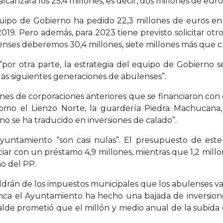
lcanzará los 25,4 millones, es decir, dos millones de euro
uipo de Gobierno ha pedido 22,3 millones de euros en 
9. Pero además, para 2023 tiene previsto solicitar otro 
enses deberemos 30,4 millones, siete millones más que 
por otra parte, la estrategia del equipo de Gobierno 
as siguientes generaciones de abulenses”.
ones de corporaciones anteriores que se financiaron con 
como el Lienzo Norte, la guardería Piedra Machucana
 se ha traducido en inversiones de calado”.
 Ayuntamiento “son casi nulas”. El presupuesto de est
anciar con un préstamo 4,9 millones, mientras que 1,2 mi
no del PP.
drán de los impuestos municipales que los abulenses van 
nca el Ayuntamiento ha hecho una bajada de inversione
lde prometió que el millón y medio anual de la subida de