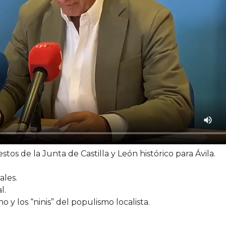
s de la Junta de Castilla y León histórico para Ávila.
ales.
l.
 y los “ninis” del populismo localista.