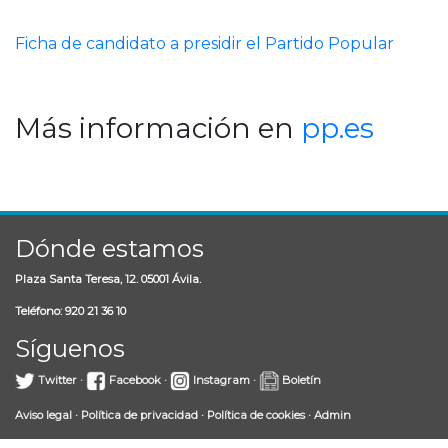
Ficha de candidato a presidir el Partido Popular
Más información en
pp.es
Dónde estamos
Plaza Santa Teresa, 12. 05001 Ávila.
Teléfono: 920 21 36 10
Síguenos
Twitter
·
Facebook
·
Instagram
·
Boletín
Aviso legal
·
Política de privacidad
·
Política de cookies
·
Admin