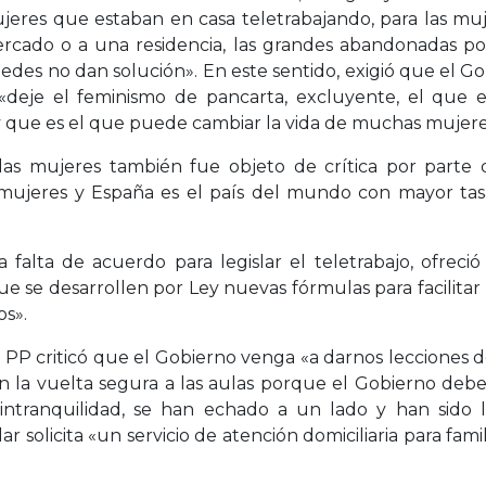
 mujeres que estaban en casa teletrabajando, para las mu
ercado o a una residencia, las grandes abandonadas po
stedes no dan solución». En este sentido, exigió que el Go
«deje el feminismo de pancarta, excluyente, el que el
y que es el que puede cambiar la vida de muchas mujere
a las mujeres también fue objeto de crítica por parte
 mujeres y España es el país del mundo con mayor tasa 
 falta de acuerdo para legislar el teletrabajo, ofreci
se desarrollen por Ley nuevas fórmulas para facilitar la
os».
l PP criticó que el Gobierno venga «a darnos lecciones 
 la vuelta segura a las aulas porque el Gobierno deber
 intranquilidad, se han echado a un lado y han sid
r solicita «un servicio de atención domiciliaria para famil