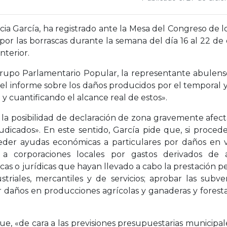
Alicia García, ha registrado ante la Mesa del Congreso de
por las borrascas durante la semana del día 16 al 22 de 
nterior.
upo Parlamentario Popular, la representante abulense 
, el informe sobre los daños producidos por el temporal 
y cuantificando el alcance real de estos».
zar la posibilidad de declaración de zona gravemente af
judicados». En este sentido, García pide que, si proc
eder ayudas económicas a particulares por daños en v
 a corporaciones locales por gastos derivados de a
cas o jurídicas que hayan llevado a cabo la prestación pe
striales, mercantiles y de servicios; aprobar las sub
or daños en producciones agrícolas y ganaderas y foresta
ue, «de cara a las previsiones presupuestarias municipal