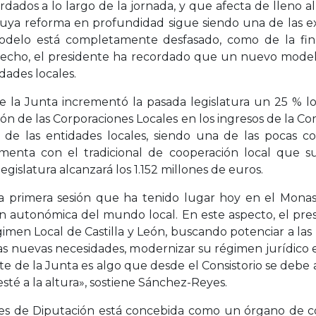
ados a lo largo de la jornada, y que afecta de lleno al 
cuya reforma en profundidad sigue siendo una de las exi
delo está completamente desfasado, como de la fina
echo, el presidente ha recordado que un nuevo modelo
dades locales.
a Junta incrementó la pasada legislatura un 25 % los
ción de las Corporaciones Locales en los ingresos de la Co
s de las entidades locales, siendo una de las pocas
ementa con el tradicional de cooperación local que 
egislatura alcanzará los 1.152 millones de euros.
a primera sesión que ha tenido lugar hoy en el Monas
ción autonómica del mundo local. En este aspecto, el pr
égimen Local de Castilla y León, buscando potenciar a la
as nuevas necesidades, modernizar su régimen jurídico e
rte de la Junta es algo que desde el Consistorio se de
té a la altura», sostiene Sánchez-Reyes.
tes de Diputación está concebida como un órgano de coo