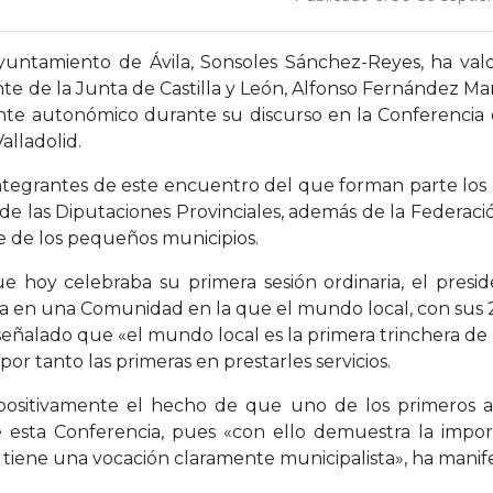
untamiento de Ávila, Sonsoles Sánchez-Reyes, ha valor
e de la Junta de Castilla y León, Alfonso Fernández Mañ
nte autonómico durante su discurso en la Conferencia d
alladolid.
ntegrantes de este encuentro del que forman parte los
de las Diputaciones Provinciales, además de la Federació
e de los pequeños municipios.
e hoy celebraba su primera sesión ordinaria, el presid
 en una Comunidad en la que el mundo local, con sus 2
eñalado que «el mundo local es la primera trinchera de l
por tanto las primeras en prestarles servicios.
positivamente el hecho de que uno de los primeros ac
 esta Conferencia, pues «con ello demuestra la import
tiene una vocación claramente municipalista», ha manif