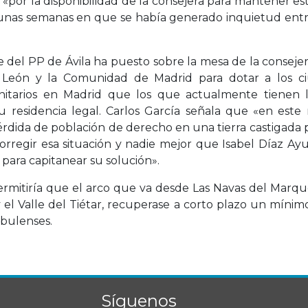
 «por la disponibilidad de la consejera para mantener est
nas semanas en que se había generado inquietud entre
e del PP de Ávila ha puesto sobre la mesa de la consejer
 y León y la Comunidad de Madrid para dotar a los c
itarios en Madrid que los que actualmente tienen 
su residencia legal. Carlos García señala que «en es
dida de población de derecho en una tierra castigada p
orregir esa situación y nadie mejor que Isabel Díaz 
ara capitanear su solución».
permitiría que el arco que va desde Las Navas del Marq
 el Valle del Tiétar, recuperase a corto plazo un míni
abulenses.
Síguenos