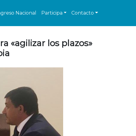
greso Nacional
Participa
Contacto
a «agilizar los plazos»
pia