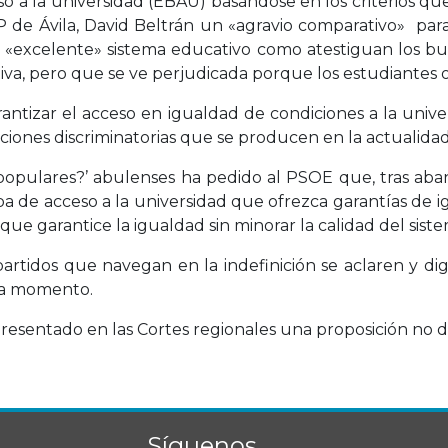
so a la universidad (EBAU) basándose en los criterios que
 de Ávila, David Beltrán un «agravio comparativo» par
 «excelente» sistema educativo como atestiguan los bu
iva, pero que se ve perjudicada porque los estudiantes 
antizar el acceso en igualdad de condiciones a la unive
aciones discriminatorias que se producen en la actualidad
 ‘populares?’ abulenses ha pedido al PSOE que, tras aba
a de acceso a la universidad que ofrezca garantías de ig
e garantice la igualdad sin minorar la calidad del sist
rtidos que navegan en la indefinición se aclaren y dig
ada momento.
 presentado en las Cortes regionales una proposición no
Síguenos