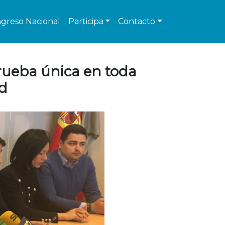
greso Nacional
Participa
Contacto
prueba única en toda
ad