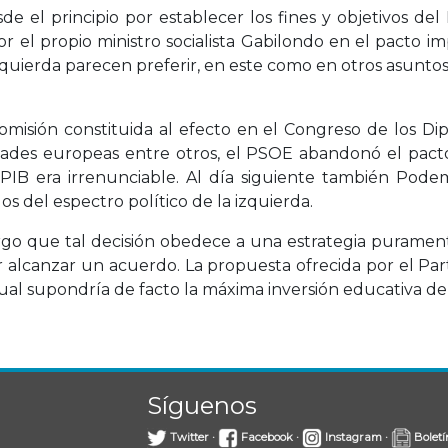
e el principio por establecer los fines y objetivos del
or el propio ministro socialista Gabilondo en el pacto i
quierda parecen preferir, en este como en otros asuntos, 
misión constituida al efecto en el Congreso de los Di
ridades europeas entre otros, el PSOE abandonó el p
 PIB era irrenunciable. Al día siguiente también Pod
os del espectro político de la izquierda.
rgo que tal decisión obedece a una estrategia purament
por alcanzar un acuerdo. La propuesta ofrecida por el Pa
ual supondría de facto la máxima inversión educativa de la
Síguenos
Twitter
·
Facebook
·
Instagram
·
Boletí