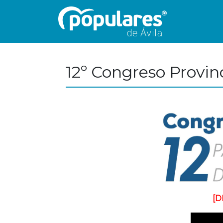
12º Congreso Provinc
[D