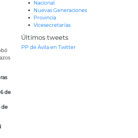
Nacional
Nuevas Generaciones
Provincia
Vicesecretarías
Últimos tweets
PP de Ávila en Twitter
robó
lazos
oras
16 de
6 de
N